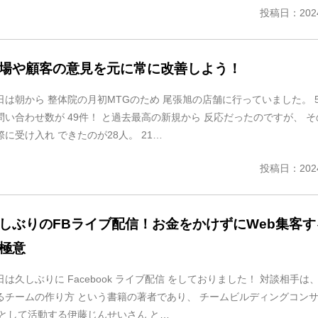
投稿日：2024
場や顧客の意見を元に常に改善しよう！
日は朝から 整体院の月初MTGのため 尾張旭の店舗に行っていました。 
問い合わせ数が 49件！ と過去最高の新規から 反応だったのですが、 
際に受け入れ できたのが28人。 21…
投稿日：2024
しぶりのFBライブ配信！お金をかけずにWeb集客す
極意
日は久しぶりに Facebook ライブ配信 をしておりました！ 対談相手は、
るチームの作り方 という書籍の著者であり、 チームビルディングコン
 として活動する伊藤じんせいさん と…