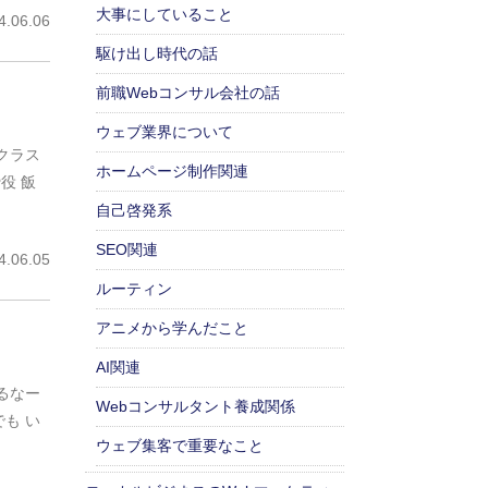
大事にしていること
.06.06
駆け出し時代の話
前職Webコンサル会社の話
ウェブ業界について
クラス
ホームページ制作関連
役 飯
自己啓発系
SEO関連
.06.05
ルーティン
アニメから学んだこと
AI関連
るなー
Webコンサルタント養成関係
も い
ウェブ集客で重要なこと