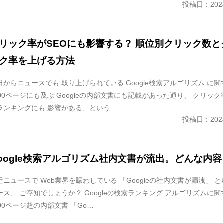
投稿日：2024
リック率がSEOにも影響する？ 順位別クリック数と
ク率を上げる方法
日からニュースでも 取り上げられている Google検索アルゴリズム に関
500ページにも及ぶ Googleの内部文書にも記載があった通り、 クリッ
ランキングにも 影響がある、という…
投稿日：2024
oogle検索アルゴリズム社内文書が流出。どんな内容
近ニュースで Web業界を賑わしている 「Googleの社内文書が漏洩」 
ース、 ご存知でしょうか？ Googleの検索ランキング アルゴリズムに関
500ページ超の内部文書 「Go…