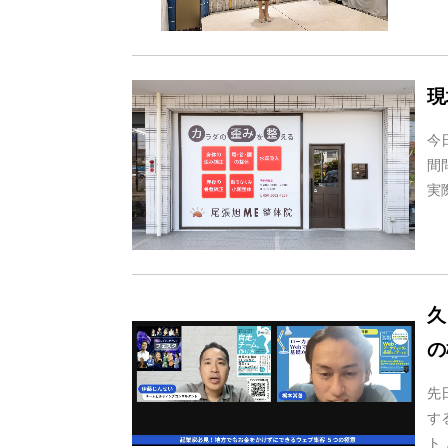
現
今
間
実
久
の
先
す
ト