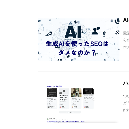
A
最
ら
本
ハ
つ
ど
む