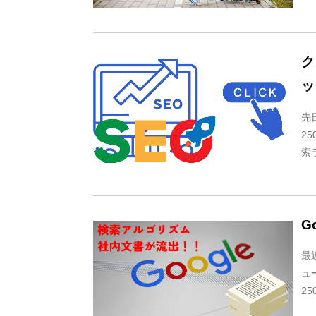
ク
ッ
先
2
索
G
最
ュ
2