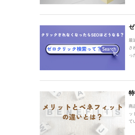
ゼ
最
さ
っ
特
商
ッ
て