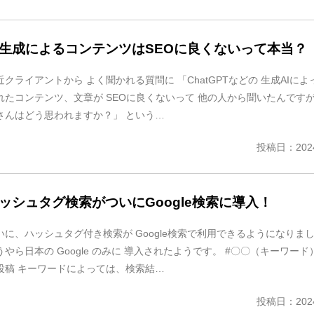
I生成によるコンテンツはSEOに良くないって本当？
近クライアントから よく聞かれる質問に 「ChatGPTなどの 生成AIによ
れたコンテンツ、文章が SEOに良くないって 他の人から聞いたんですが
さんはどう思われますか？」 という…
投稿日：2024
ッシュタグ検索がついにGoogle検索に導入！
いに、ハッシュタグ付き検索が Google検索で利用できるようになりま
うやら日本の Google のみに 導入されたようです。 #〇〇（キーワード
投稿 キーワードによっては、検索結…
投稿日：2024