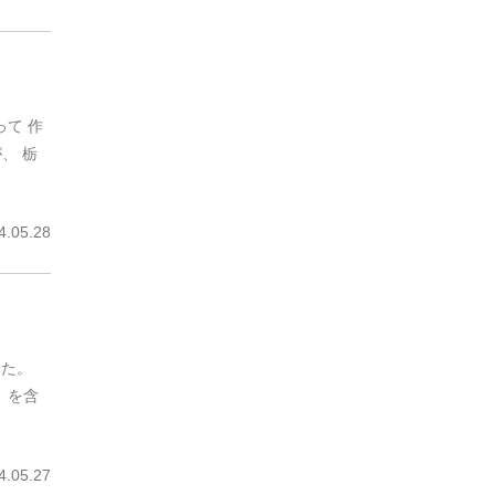
って 作
、 栃
.05.28
した。
）を含
.05.27