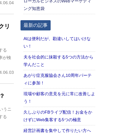
ローカルビジネスのWebマーケティ
.06.04
ング知恵袋
最新の記事
クリ
AIは便利だが、勘違いしてはいけな
い！
する
夫を社会的に抹殺する5つの方法から
ク率が検
学んだこと
.06.03
あがり症克服協会さん10周年パーテ
ィに参加！
現場や顧客の意見を元に常に改善しよ
？
う！
というニ
久しぶりのFBライブ配信！お金をか
する
けずにWeb集客する5つの極意
経営計画書を集中して作りたい方へ