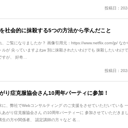
投稿日：2024
を社会的に抹殺する5つの方法から学んだこと
、ご覧になりましたか？ 画像引用元：https://www.netflix.com/jp/ な
トルが 尖っていますよねw 別に抹殺されたいわけでも 抹殺したいわけ
ですが、 好奇…
投稿日：2024
がり症克服協会さん10周年パーティに参加！
末に、弊社でWebコンサルティング のご支援をさせていただいている 
人あがり症克服協会さん の10周年パーティーに 参加させていただきま
講生の方や関係者、 認定講師の方々など 名…