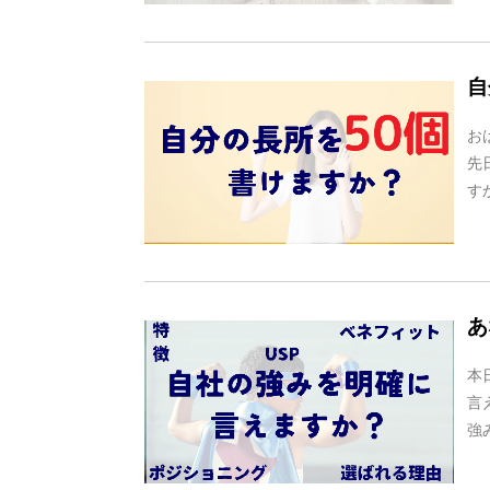
自
お
先
す
あ
本
言
強