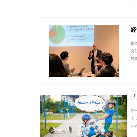
経
栃
会
島
「
や
て
い