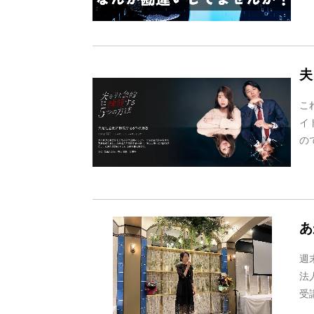
夫
これ
イ
の
あ
週
法
受