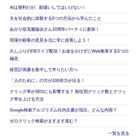
AIは便利だが、勘違いしてはいけない！
夫を社会的に抹殺する5つの方法から学んだこと
あがり症克服協会さん10周年パーティに参加！
現場や顧客の意見を元に常に改善しよう！
久しぶりのFBライブ配信！お金をかけずにWeb集客する5つの
極意
経営計画書を集中して作りたい方へ
「人のために」の方が100倍力が出る！
クリック率がSEOにも影響する？ 順位別クリック数とクリッ
ク率を上げる方法
Google検索アルゴリズム社内文書が流出。どんな内容？
ゼロクリック検索がますます進む？
一覧を見る