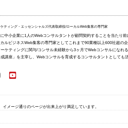
ケティング・エッセンシャルズ代表取締役/ローカルWeb集客の専門家
に中小企業に1人のWebコンサルタントが顧問契約することを当たり前
カルビジネスWeb集客の専門家としてこれまで90業種以上600社超の企
マーケティングに関与/コンサル未経験から3ヶ月でWebコンサルになれ
養成講座」を主宰し、Webコンサルを育成するコンサルタントとしても
、イメージ通りのページが出来上がり満足しています。