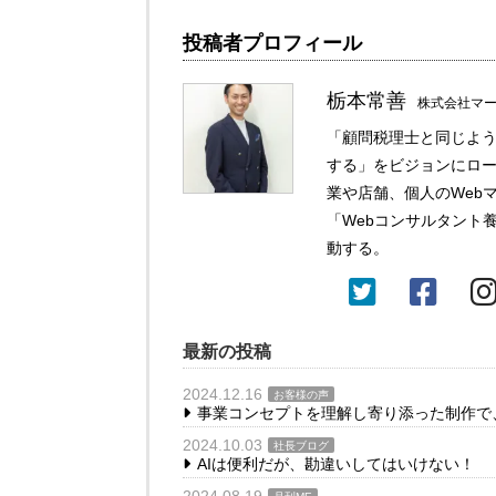
投稿者プロフィール
栃本常善
株式会社マー
「顧問税理士と同じよう
する」をビジョンにロー
業や店舗、個人のWeb
「Webコンサルタント
動する。
最新の投稿
2024.12.16
お客様の声
事業コンセプトを理解し寄り添った制作で
2024.10.03
社長ブログ
AIは便利だが、勘違いしてはいけない！