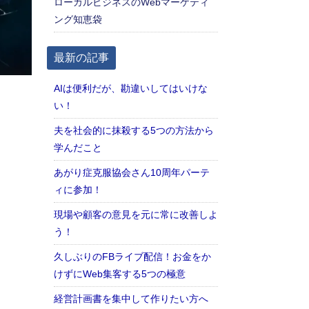
ローカルビジネスのWebマーケティ
ング知恵袋
最新の記事
AIは便利だが、勘違いしてはいけな
い！
夫を社会的に抹殺する5つの方法から
学んだこと
あがり症克服協会さん10周年パーテ
ィに参加！
現場や顧客の意見を元に常に改善しよ
う！
久しぶりのFBライブ配信！お金をか
けずにWeb集客する5つの極意
経営計画書を集中して作りたい方へ