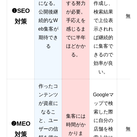
になる。
する努力
作成し、
❶SEO
公開後継
が必要。
検索結果
無料
続的なW
手応えを
で上位表
対策
eb集客が
感じるま
示されれ
期待でき
でに半年
ば継続的
る
ほどかか
に集客で
る。
きるので
効率が良
い。
作ったコ
ンテンツ
Googleマ
が資産に
ップで検
なるこ
索した際
集客には
と、ユー
に自分の
❷MEO
時間がか
ザーの信
店舗を検
無料
かりま
対策