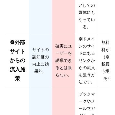
としての
媒体にも
なってい
る。
別ドメイ
❹外部
無料と
確実にユ
ンのサイ
サイトの
料があ
サイト
ーザーを
トにある
認知度の
（別途
からの
誘導でき
リンクか
向上に効
載費を
るとは限
らの流入
流入施
果的。
う場合
らない。
を狙う方
策
ある
法です。
ブックマ
ークやメ
ールマガ