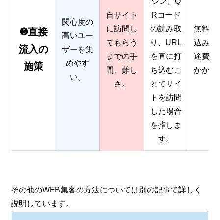
ジン、Q
自サイト
Rコード
関心度の
に訪問し
の読み取
無料（
❺直接
高いユー
てもらう
り、URL
込みに
流入の
ザーを集
までの手
を直に打
途費用
めやす
施策
間、難し
ち込むこ
かかる
い。
さ。
とでサイ
トを訪問
した場合
を指しま
す。
その他のWEB集客の方法については別の記事で詳しく
説明しています。