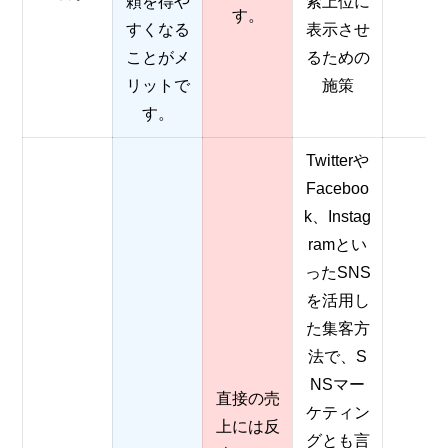
頼を得や
索上位に
す。
すくなる
表示させ
ことがメ
るための
リットで
施策
す。
Twitterや
Faceboo
k、Instag
ramとい
ったSNS
を活用し
た集客方
法で、S
NSマー
直接の売
ケティン
上には反
グとも言