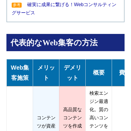
確実に成果に繋げる！Webコンサルティン
参考
グサービス
代表的なWeb集客の方法
Web集
メリッ
デメリ
概要
費用
客施策
ト
ット
検索エン
ジン最適
高品質な
化。質の
コンテン
コンテン
高いコン
ツが資産
ツを作成
テンツを