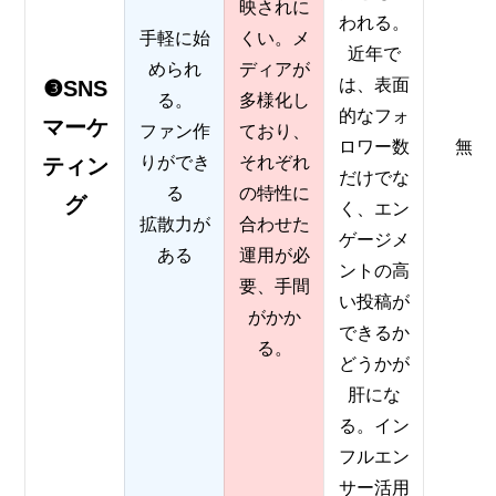
映されに
われる。
手軽に始
くい。メ
近年で
められ
ディアが
は、表面
❸SNS
る。
多様化し
的なフォ
マーケ
ファン作
ており、
ロワー数
無料
りができ
それぞれ
ティン
だけでな
る
の特性に
グ
く、エン
拡散力が
合わせた
ゲージメ
ある
運用が必
ントの高
要、手間
い投稿が
がかか
できるか
る。
どうかが
肝にな
る。イン
フルエン
サー活用