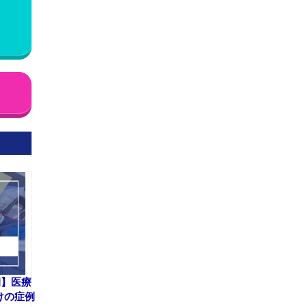
例】医療
けの症例