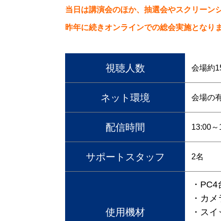
当日は講演会のほか、抽選会やスクリーン
昨年に続きオンラインでの総会実施となり
視聴人数
会場約1
ネット環境
会場の有線
配信時間
13:00～
サポートスタッフ
2名
・PC4
・カメ
使用機材
・スイ