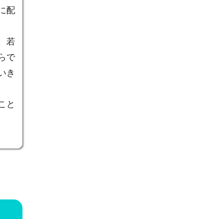
に配
、若
らで
いき
こと
の