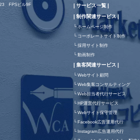
23 FPSビル9F
サービス一覧
制作関連サービス
ホームページ制作
コーポレートサイト制作
採用サイト制作
動画制作
集客関連サービス
Webサイト顧問
Web集客コンサルティング
Web担当者代行サービス
）
HP運営代行サービス
Webサイト保守管理
Facebook広告運用代行
Instagram広告運用代行