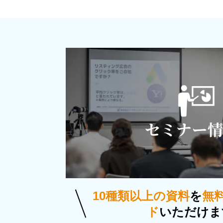
10種類以上の資料
を
無
ド
いただけま