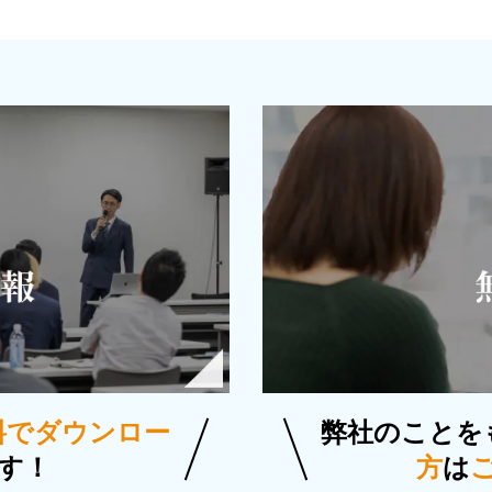
料でダウンロー
弊社のことを
す！
方
は